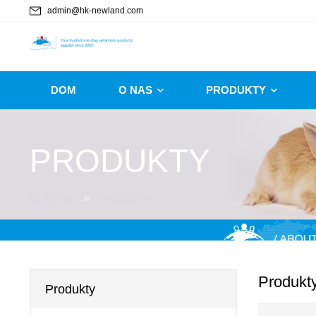
admin@hk-newland.com
DOM
O NAS
PRODUKTY
PRODUKTY
Home
PRODUKTY
Produkt
Produkty